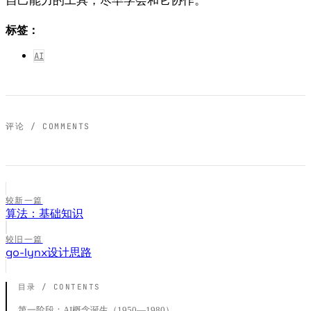
自己能力的工具，尽早学会和它协作。
标签：
AI
评论 / COMMENTS
较新一篇
算法：基础知识
较旧一篇
go-lynx设计思路
第一阶段：AI概念诞生（1950—1980）