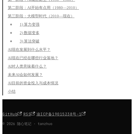
第二阶段：AI开始有点用（1980—2010）
第三阶段：大模型时代（2010—现在）
1) 算力变强
2) 数据变多
3) 算法突破
AI现在发展到什么水平？
AI现在已经在哪些行业落地？
AI对人类意味着什么？
未来AI会如何发展？
AI目前的资金投入与成本情况
小结
·
·
GitHub
RSS
渝ICP备19015238号-1
© 2026 随心笔记 · tanzhuo