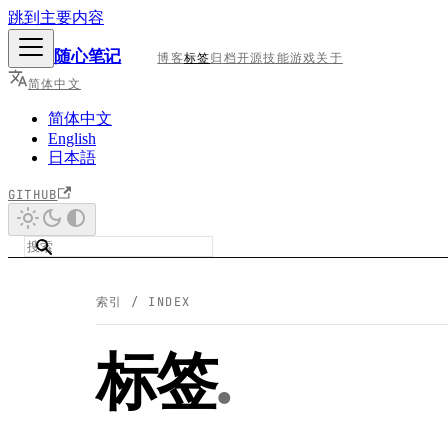
跳到主要内容
随心笔记
博客
标签
归档
开源
技能
游戏
关于
简体中文
简体中文
English
日本語
GITHUB
索引 / INDEX
标签
.