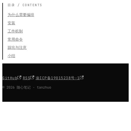
为什么需要编排
安装
工作机制
常用命令
踩坑与注意
小结
·
·
GitHub
RSS
渝ICP备19015238号-1
© 2026 随心笔记 · tanzhuo