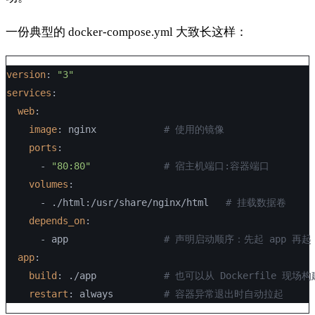
一份典型的 docker-compose.yml 大致长这样：
version
:
"3"
services
:
web
:
image
:
 nginx            
# 使用的镜像
ports
:
-
"80:80"
# 宿主机端口:容器端口
volumes
:
-
 ./html
:
/usr/share/nginx/html   
# 挂载数据卷
depends_on
:
-
 app                 
# 声明启动顺序：先起 app 再起 
app
:
build
:
 ./app            
# 也可以从 Dockerfile 现场构
restart
:
 always         
# 容器异常退出时自动拉起