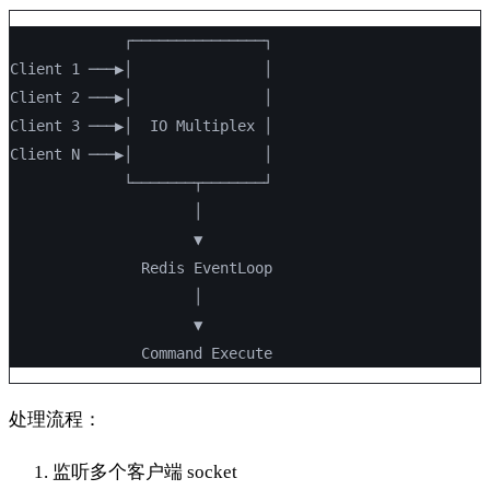
             ┌───────────────┐
Client 1 ───▶│               │
Client 2 ───▶│               │
Client 3 ───▶│  IO Multiplex │
Client N ───▶│               │
             └───────┬───────┘
                     │
                     ▼
               Redis EventLoop
                     │
                     ▼
               Command Execute
处理流程：
监听多个客户端 socket