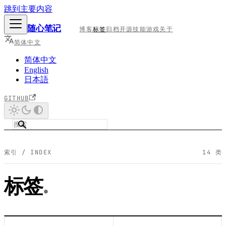
跳到主要内容
随心笔记
博客
标签
归档
开源
技能
游戏
关于
简体中文
简体中文
English
日本語
GITHUB
索引 / INDEX
14
类
标签
.